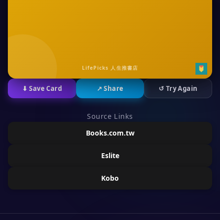
LifePicks 人生推書店
⬇ Save Card
↗ Share
↺ Try Again
Source Links
Books.com.tw
Eslite
Kobo