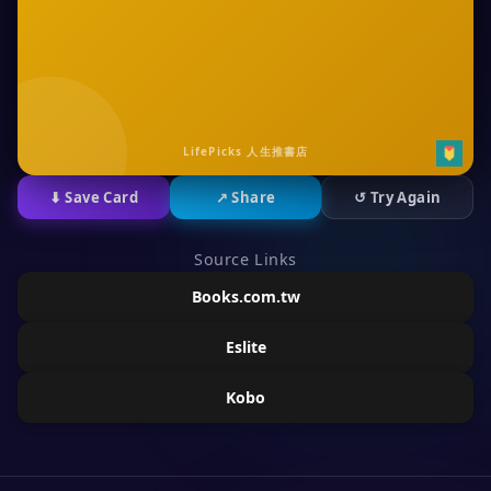
LifePicks 人生推書店
⬇ Save Card
↗ Share
↺ Try Again
Source Links
Books.com.tw
Eslite
Kobo