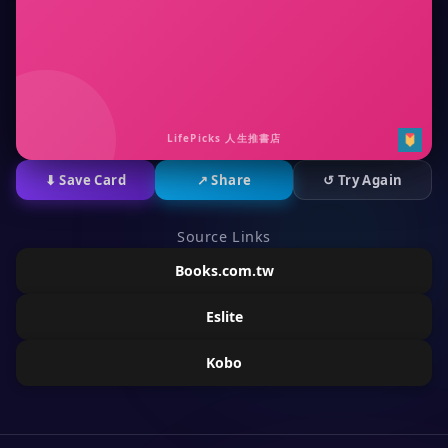
LifePicks 人生推書店
⬇ Save Card
↗ Share
↺ Try Again
Source Links
Books.com.tw
Eslite
Kobo