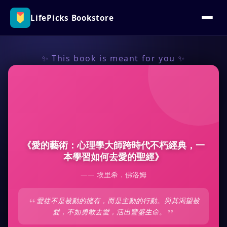
LifePicks Bookstore
✨ This book is meant for you ✨
《
愛的藝術：心理學大師跨時代不朽經典，一
本學習如何去愛的聖經
》
——
埃里希．佛洛姆
“
愛從不是被動的擁有，而是主動的行動。與其渴望被
”
愛，不如勇敢去愛，活出豐盛生命。